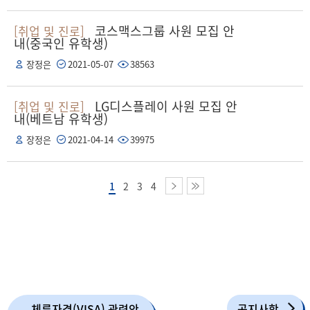
코스맥스그룹 사원 모집 안
[취업 및 진로]
내(중국인 유학생)
장정은
2021-05-07
38563
LG디스플레이 사원 모집 안
[취업 및 진로]
내(베트남 유학생)
장정은
2021-04-14
39975
1
2
3
4
체류자격(VISA) 관련안
공지사항