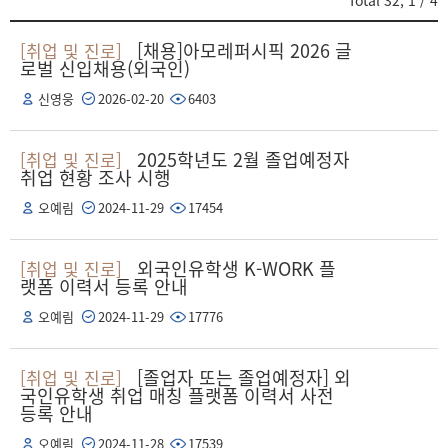
Total
32
,
1
/ 4
[채용]아모레퍼시픽 2026 글
[취업 및 진로]
로벌 신입채용(외국인)
신영웅
2026-02-20
6403
2025학년도 2월 졸업예정자
[취업 및 진로]
취업 현황 조사 시행
오예림
2024-11-29
17454
외국인유학생 K-WORK 플
[취업 및 진로]
랫폼 이력서 등록 안내
오예림
2024-11-29
17776
[졸업자 또는 졸업예정자] 외
[취업 및 진로]
국인유학생 취업 매칭 플랫폼 이력서 사전
등록 안내
오예림
2024-11-28
17539