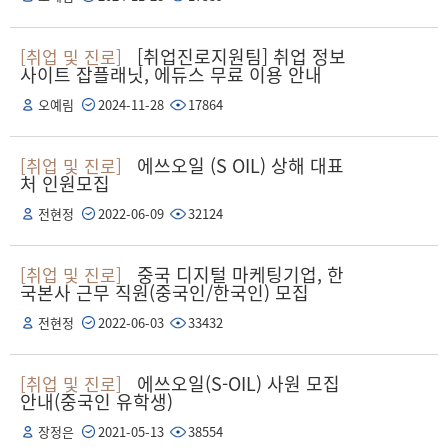
[취업진로지원팀] 취업 정보
[취업 및 진로]
사이트 잡플래닛, 에듀스 무료 이용 안내
오예림
2024-11-28
17864
에쓰오일 (S OIL) 상해 대표
[취업 및 진로]
처 인원모집
전현정
2022-06-09
32124
중국 디지털 마케팅기업, 한
[취업 및 진로]
국본사 근무 직원(중국인/한국인) 모집
전현정
2022-06-03
33432
에쓰오일(S-OIL) 사원 모집
[취업 및 진로]
안내(중국인 유학생)
장정은
2021-05-13
38554