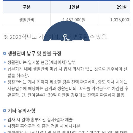
구분
1인실
2인실
생활관비
1,457,000원
1,025,000원
※ 2023학년도 기준이며, 추후 변동될 수 있음.
생활관비 납무 및 환불 규정
생활관비는 일시불 현금(계좌이체) 납부
납부기간 내에 생활관비 미납 시 입사 의사가 없는 것으로 간주하여 선
발을 취소함.
생활관비는 개사 전까지 취소할 경우 전액 환불하며, 중도 퇴사 시에는
사용일수에 해당하는 금액과 생활관비의 10%를 위약금으로 차감한 후
환불함. 단, 잔여일수가 30일 미만일 경우에는 잔액을 환불하지 않음.
기타 유의사항
입사 시 결핵(흉부X 선 검사)결과 제출
지정된 흡연구역 외 흡연 적발 시 퇴사처분
학생생활관 규정(사칙) 및 생활 안내사항 숙지 : 미숙지 및 위반에 대한