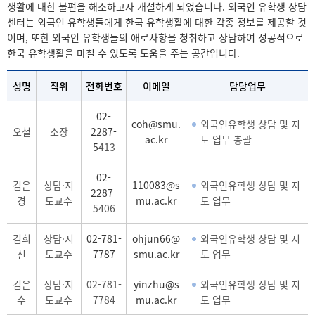
생활에 대한 불편을 해소하고자 개설하게 되었습니다. 외국인 유학생 상담
센터는 외국인 유학생들에게 한국 유학생활에 대한 각종 정보를 제공할 것
이며, 또한 외국인 유학생들의 애로사항을 청취하고 상담하여 성공적으로
한국 유학생활을 마칠 수 있도록 도움을 주는 공간입니다.
성명
직위
전화번호
이메일
담당업무
02-
coh@smu.
외국인유학생 상담 및 지
오철
소장
2287-
ac.kr
도 업무 총괄
5
413
02-
김은
상담·지
110083@s
외국인유학생 상담 및 지
2287-
경
도교수
mu.ac.kr
도 업무
5406
김희
상담·지
02-781-
ohjun66@
외국인유학생 상담 및 지
신
도교수
7787
smu.ac.kr
도 업무
김은
상담·지
02-781-
yinzhu@s
외국인유학생 상담 및 지
수
도교수
7784
mu.ac.kr
도 업무