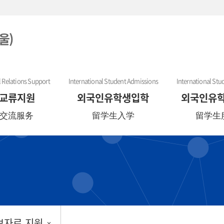
울)
l Relations Support
International Student Admissions
International Stu
교류지원
외국인유학생입학
외국인유
交流服务
留学生入学
留学生
보자료 지원