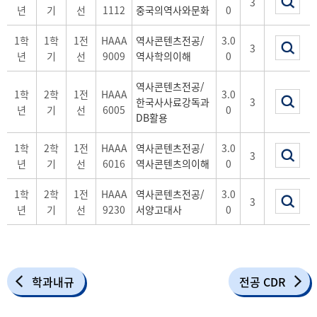
3
년
기
선
1112
중국의역사와문화
0
1학
1학
1전
HAAA
역사콘텐츠전공/
3.0
3
년
기
선
9009
역사학의이해
0
역사콘텐츠전공/
1학
2학
1전
HAAA
3.0
한국사사료강독과
3
년
기
선
6005
0
DB활용
1학
2학
1전
HAAA
역사콘텐츠전공/
3.0
3
년
기
선
6016
역사콘텐츠의이해
0
1학
2학
1전
HAAA
역사콘텐츠전공/
3.0
3
년
기
선
9230
서양고대사
0
학과내규
전공 CDR