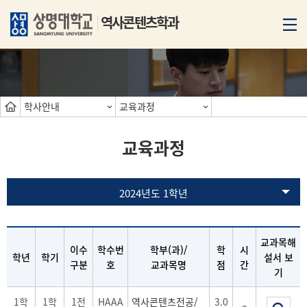
역사콘텐츠학과
학사안내
교육과정
교육과정
2024년도 1학년
교과목해
이수
학수번
학부(과)/
학
시
학년
학기
설서 보
구분
호
교과목명
점
간
기
1학
1학
1전
HAAA
역사콘텐츠전공/
3.0