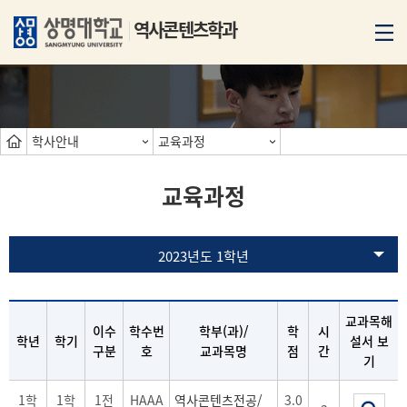
역사콘텐츠학과
학사안내
교육과정
교육과정
2023년도 1학년
교과목해
이수
학수번
학부(과)/
학
시
학년
학기
설서 보
구분
호
교과목명
점
간
기
1학
1학
1전
HAAA
역사콘텐츠전공/
3.0