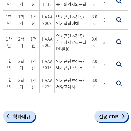
3
년
기
선
1112
중국의역사와문화
0
1학
1학
1전
HAAA
역사콘텐츠전공/
3.0
3
년
기
선
9009
역사학의이해
0
역사콘텐츠전공/
1학
2학
1전
HAAA
3.0
한국사사료강독과
3
년
기
선
6005
0
DB활용
1학
2학
1전
HAAA
역사콘텐츠전공/
2.0
2
년
기
선
6016
역사콘텐츠입문
0
1학
2학
1전
HAAA
역사콘텐츠전공/
3.0
3
년
기
선
9230
서양고대사
0
학과내규
전공 CDR