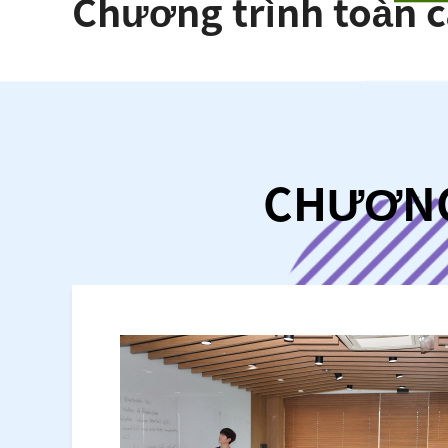
Chương trình toàn 
CHƯƠNG 
 nhận học
am gia học tập