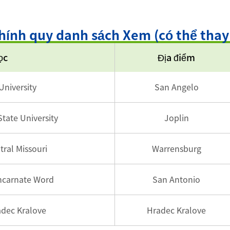
chính quy danh sách Xem (có thể thay
ọc
Địa điểm
University
San Angelo
tate University
Joplin
tral Missouri
Warrensburg
Incarnate Word
San Antonio
adec Kralove
Hradec Kralove