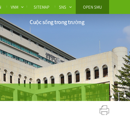
N
VNM
SITEMAP
SNS
OPEN SMU
Cuộc sống trong trường