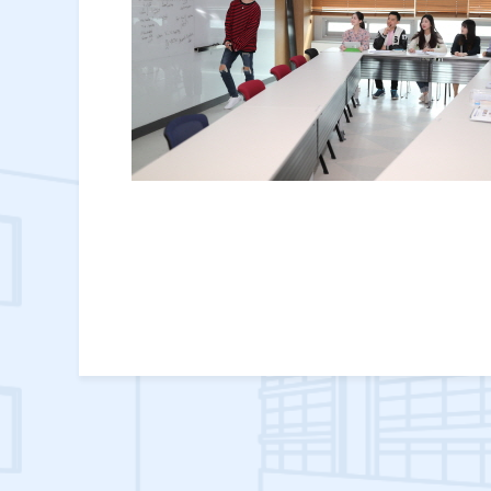
rường Đại học
ng nhận điểm