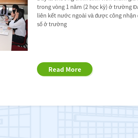
và hai năm tại một trường liên kết hoặ
năm tại trường và một năm ở một trườ
kết.
Read More