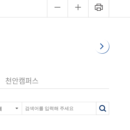
천안캠퍼스
체