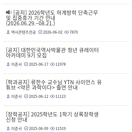
[공지] 2026학년도 하계방학 단축근무
및 집중휴가 기간 안내
(2026.06.29.~08.21.)
역사콘텐츠전공
2026-06-02
7870
[공지] 대한민국역사박물관 청년 큐레이터
아카데미 9기 모집
이준서
2025-06-17
11978
[학과공지] 류한수 교수님 YTN 사이언스 유
튜브 <약은 과학이다> 출연 안내
이준서
2025-06-12
11123
[장학공지] 2025학년도 1학기 상록장학생
신청 안내
이준서
2025-06-09
11519