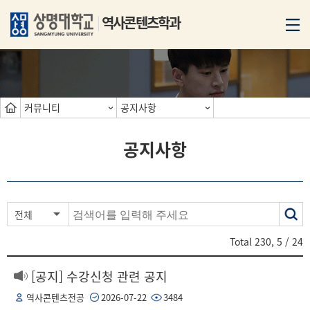
역사콘텐츠학과
커뮤니티
공지사항
공지사항
색
전체
어
Total
230
,
5
/ 24
[공지] 수강신청 관련 공지
역사콘텐츠전공
2026-07-22
3484