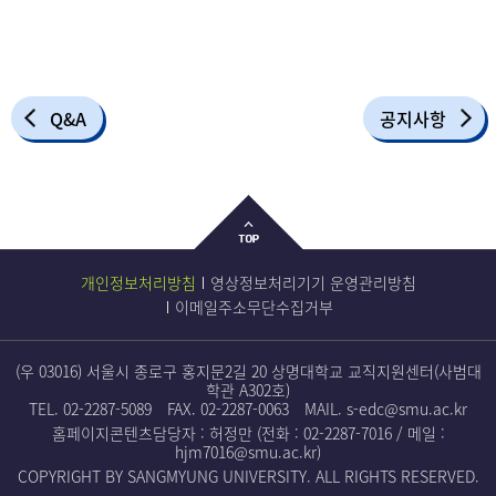
Q&A
공지사항
개인정보처리방침
영상정보처리기기 운영관리방침
이메일주소무단수집거부
(우 03016) 서울시 종로구 홍지문2길 20 상명대학교 교직지원센터(사범대
학관 A302호)
TEL.
02-2287-5089
FAX. 02-2287-0063
MAIL.
s-edc@smu.ac.kr
홈페이지콘텐츠담당자 : 허정만 (전화 :
02-2287-7016
/ 메일 :
hjm7016@smu.ac.kr
)
COPYRIGHT BY SANGMYUNG UNIVERSITY. ALL RIGHTS RESERVED.