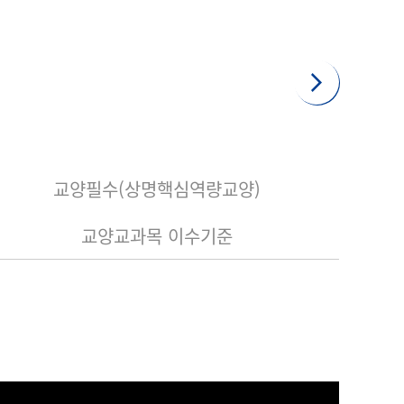
교양필수(상명핵심역량교양)
교양교과목 이수기준