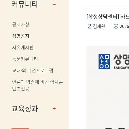
커뮤니티
[학생상담센터] 카
공지사항
김재원
2026
상명공지
자유게시판
동문커뮤니티
교내·외 취업프로그램
언론과 방송에 비친 역사콘
텐츠전공
교육성과