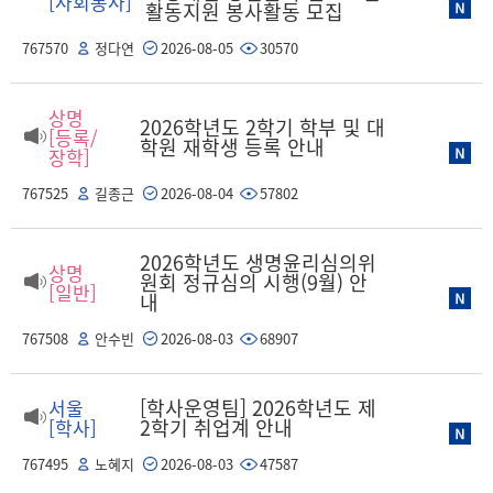
[사회봉사]
활동지원 봉사활동 모집
767570
정다연
2026-08-05
30570
상명
2026학년도 2학기 학부 및 대
[등록/
학원 재학생 등록 안내
장학]
767525
길종근
2026-08-04
57802
2026학년도 생명윤리심의위
상명
원회 정규심의 시행(9월) 안
[일반]
내
767508
안수빈
2026-08-03
68907
[학사운영팀] 2026학년도 제
서울
2학기 취업계 안내
[학사]
767495
노혜지
2026-08-03
47587