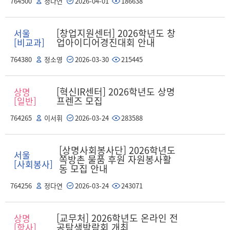
764500
정다연
2026-04-01
186638
[창업지원센터] 2026학년도 창
서울
업아이디어경진대회 안내
[비교과]
764380
정소영
2026-03-30
215445
[혁신IR센터] 2026학년도 상명
상명
프렌즈 모집
[일반]
764265
이서휘
2026-03-24
283588
[상명사회봉사단] 2026학년도
서울
쪽방촌 물품 후원 자원봉사활
[사회봉사]
동 모집 안내
764256
정다연
2026-03-24
243071
[교무처] 2026학년도 온라인 전
상명
공탐색박람회 개최
[학사]