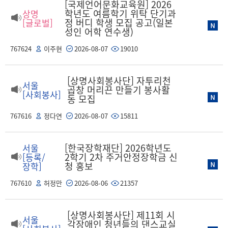
[국제언어문화교육원] 2026
학년도 여름학기 위탁 단기과
상명
정 버디 학생 모집 공고(일본
[글로벌]
성인 어학 연수생)
767624
이주현
2026-08-07
19010
[상명사회봉사단] 자투리천
서울
곱창 머리끈 만들기 봉사활
[사회봉사]
동 모집
767616
정다연
2026-08-07
15811
[한국장학재단] 2026학년도
서울
2학기 2차 주거안정장학금 신
[등록/
청 홍보
장학]
767610
허정만
2026-08-06
21357
[상명사회봉사단] 제11회 시
서울
각장애인 청년들의 댄스교실