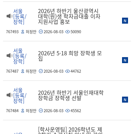
2026년 하반기 울산광역시
서울
대학(원)생 학자금대출 이자
[등록/
지원사업 홍보
장학]
767493
허정만
2026-08-03
50090
서울
2026년 5·18 희망 장학생 모
[등록/
집
장학]
767487
허정만
2026-08-03
44762
서울
2026년 하반기 서울인재대학
[등록/
장학금 장학생 선발
장학]
767484
허정만
2026-08-03
45562
[학사운영팀] 2026학년도 제