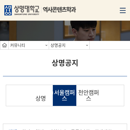
역사콘텐츠학과
커뮤니티
상명공지
상명공지
서울캠퍼
천안캠퍼
상명
스
스