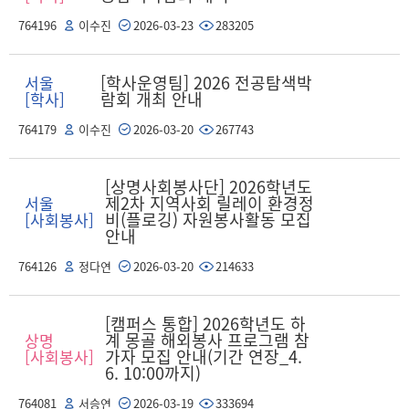
764196
이수진
2026-03-23
283205
[학사운영팀] 2026 전공탐색박
서울
람회 개최 안내
[학사]
764179
이수진
2026-03-20
267743
[상명사회봉사단] 2026학년도
제2차 지역사회 릴레이 환경정
서울
비(플로깅) 자원봉사활동 모집
[사회봉사]
안내
764126
정다연
2026-03-20
214633
[캠퍼스 통합] 2026학년도 하
계 몽골 해외봉사 프로그램 참
상명
가자 모집 안내(기간 연장_4.
[사회봉사]
6. 10:00까지)
764081
서승연
2026-03-19
333694