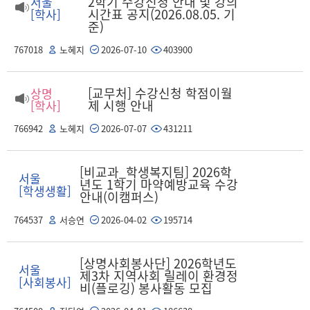
2학기 수강신청 안내 및 강의
서울
시간표 공지(2026.08.05. 기
[학사]
준)
767018
노혜지
2026-07-10
403900
[교무처] 수강신청 학점이월
상명
제 시행 안내
[학사]
766942
노혜지
2026-07-07
431211
[비교과_학생복지팀] 2026학
서울
년도 1학기 마약예방교육 수강
[학생생활]
안내(이캠퍼스)
764537
서승연
2026-04-02
195714
[상명사회봉사단] 2026학년도
서울
제3차 지역사회 릴레이 환경정
[사회봉사]
비(플로깅) 봉사활동 모집