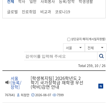
전체
학사
일반
사회봉사
등록/장학
학생생활
글로벌
진로취업
비교과
코로나19
상단공지 해지(게시일자정렬)
색
서울
전체
어
Total
259
,
10
/ 26
[학생복지팀] 2026학년도 2
서울
학기 국가장학금 재학생 우선
[등록/
(학비)감면 안내
장학]
767641
허정만
2026-08-07
7599