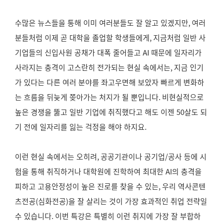
수많은 뉴스들을 통해 이미 여러분들도 잘 알고 있겠지만
,
여러
분들처럼 이제 곧 대학을 졸업할 학생들에게
,
지금처럼 일반 사
기업들의 신입사원 공채가 대폭 줄어들고
AI
때문에 일자리가
사라지는 충격이 고스란히 전가되는 현실 속에서는
,
지금 인기
가 있다는 다른 여러 분야를 좌고우면해 보았자 빠르게 변화하
는 흐름을 뒤늦게 쫒아가는 처지가 될 뿐입니다
.
비현실적으로
높은 경쟁을 뚫고 일반 기업에 취직했다고 해도 이젠
50
살도 되
기 전에 일자리를 잃는 걱정을 해야 하지요
.
이런 현실 속에서는 오히려
,
공공기관이나 공기업
/
공사 등에 시
험을 통해 취직하거나 대학원에 진학하여 최대한
AI
의 충격을
피하고 고용안정성이 높은 진로를 찾을 수 있는
,
우리 역사콘텐
츠전공
(
심화전공
)
을 잘 살리는 것이 가장 효과적인 취업 전략일
수 있습니다
.
이번 특강은 특별히 이런 취지에 가장 잘 부합하