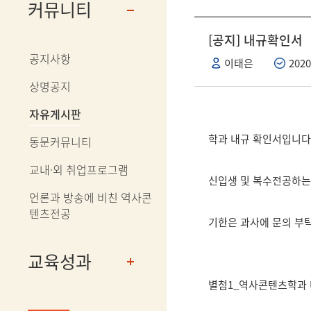
커뮤니티
[공지] 내규확인서
공지사항
이태은
2020
상명공지
자유게시판
학과 내규 확인서입니다
동문커뮤니티
교내·외 취업프로그램
신입생 및 복수전공하는
언론과 방송에 비친 역사콘
텐츠전공
기한은 과사에 문의 부
교육성과
별첨1_역사콘텐츠학과 내